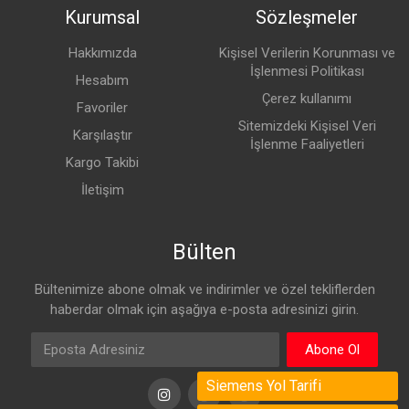
Kurumsal
Sözleşmeler
Hakkımızda
Kişisel Verilerin Korunması ve
İşlenmesi Politikası
Hesabım
Çerez kullanımı
Favoriler
Sitemizdeki Kişisel Veri
Karşılaştır
İşlenme Faaliyetleri
Kargo Takibi
İletişim
Bülten
Bültenimize abone olmak ve indirimler ve özel tekliflerden
haberdar olmak için aşağıya e-posta adresinizi girin.
Abone Ol
Siemens Yol Tarifi
Instagram
Instagram
Instagram