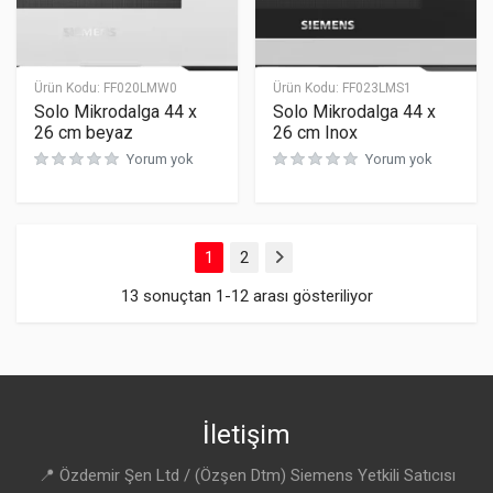
Ürün Kodu:
FF020LMW0
Ürün Kodu:
FF023LMS1
Solo Mikrodalga 44 x
Solo Mikrodalga 44 x
26 cm beyaz
26 cm Inox
Yorum yok
Yorum yok
1
2
İleri
13 sonuçtan 1-12 arası gösteriliyor
İletişim
📍 Özdemir Şen Ltd / (Özşen Dtm) Siemens Yetkili Satıcısı