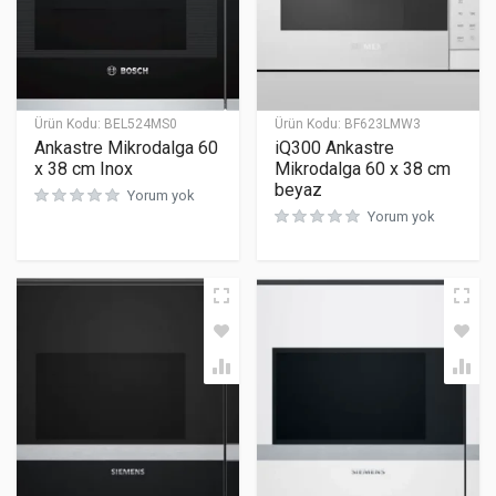
Ürün Kodu:
BEL524MS0
Ürün Kodu:
BF623LMW3
Ankastre Mikrodalga 60
iQ300 Ankastre
x 38 cm Inox
Mikrodalga 60 x 38 cm
beyaz
Yorum yok
Yorum yok