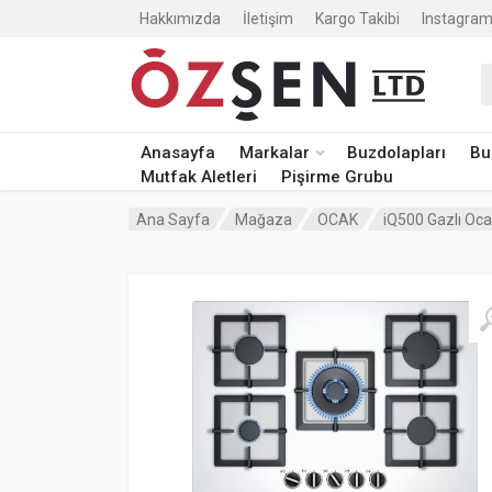
Hakkımızda
İletişim
Kargo Takibi
Instagram
A
Anasayfa
Markalar
Buzdolapları
Bu
Mutfak Aletleri
Pişirme Grubu
Ana Sayfa
Mağaza
OCAK
iQ500 Gazlı Oc