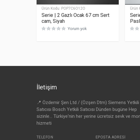
Ürün Kodu:
POP7C6O12O
Ürün 
Serie | 2 Gazlı Ocak 67 cm Sert
Seri
cam, Siyah
Pasl
Yorum yok
İletişim
📍 Özdemir Şen Ltd / (Özşen Dtm) Siemens Yetkili
Satıcısı Bosch Yetkili Satıcısı Dünden bugüne Hep
sizinle... Türkiye'nin her yerine ücretsiz sevk ve mo
hizmeti
TELEFON
EPOSTA ADRESI