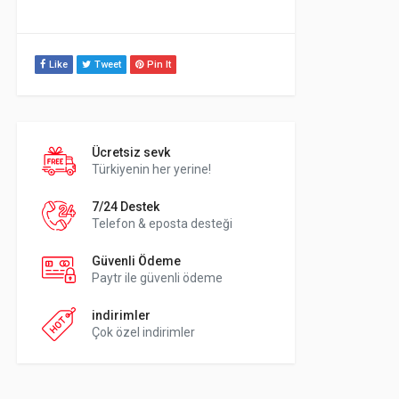
Like
Tweet
Pin It
Ücretsiz sevk
Türkiyenin her yerine!
7/24 Destek
Telefon & eposta desteği
Güvenli Ödeme
Paytr ile güvenli ödeme
indirimler
Çok özel indirimler