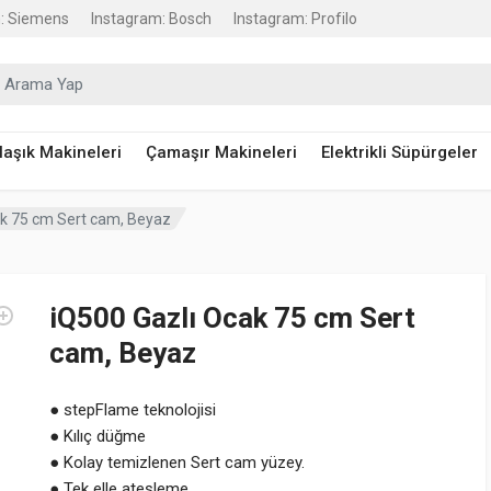
: Siemens
Instagram: Bosch
Instagram: Profilo
raştır:
laşık Makineleri
Çamaşır Makineleri
Elektrikli Süpürgeler
ak 75 cm Sert cam, Beyaz
iQ500 Gazlı Ocak 75 cm Sert
cam, Beyaz
● stepFlame teknolojisi
● Kılıç düğme
● Kolay temizlenen Sert cam yüzey.
● Tek elle ateşleme