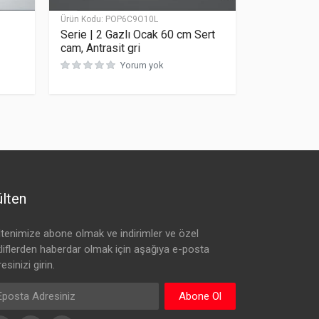
Ürün Kodu:
POP6C9O10L
Serie | 2 Gazlı Ocak 60 cm Sert
cam, Antrasit gri
Yorum yok
5 üzerinden
0
oy aldı
lten
ltenimize abone olmak ve indirimler ve özel
kliflerden haberdar olmak için aşağıya e-posta
esinizi girin.
Abone Ol