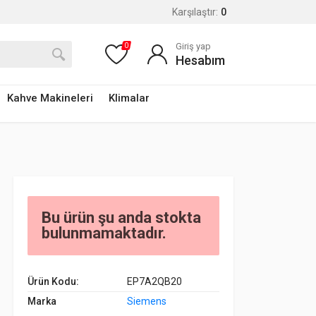
Karşılaştır:
0
Giriş yap
0
Hesabım
Kahve Makineleri
Klimalar
Bu ürün şu anda stokta
bulunmamaktadır.
Ürün Kodu:
EP7A2QB20
Marka
Siemens