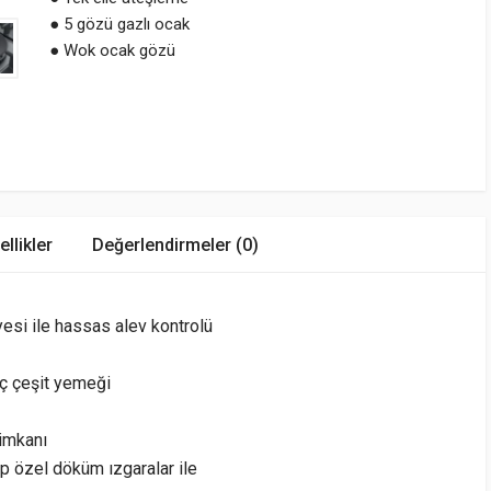
● 5 gözü gazlı ocak
● Wok ocak gözü
llikler
Değerlendirmeler (0)
yesi ile hassas alev kontrolü
ç çeşit yemeği
 imkanı
p özel döküm ızgaralar ile