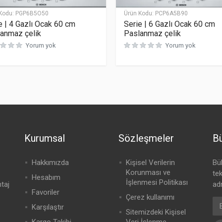
Kodu:
PGP6B5O50
Ürün Kodu:
PCP6A5B90
e | 4 Gazlı Ocak 60 cm
Serie | 6 Gazlı Ocak 60 cm
anmaz çelik
Paslanmaz çelik
Yorum yok
Yorum yok
Kurumsal
Sözleşmeler
Bü
Hakkımızda
Kişisel Verilerin
Bü
Korunması ve
te
Hesabım
İşlenmesi Politikası
ntaj
adr
Favoriler
Çerez kullanımı
Karşılaştır
Sitemizdeki Kişisel