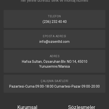
her yerine ücretsiz sevk ve montaj hizmeti
TELEFON
(236) 232 40 40
EPOSTA ADRESI
info@ozsenltd.com
ADRES
Hafsa Sultan, Özsaruhan Blv. NO:14, 45010
Yunusemre/Manisa
ÇALIŞMA SAATLERI
Pazartesi-Cuma 09:00-18:00 Cumartesi-Pazar 09:00-20:00
Kurumsal
Sözleşmeler