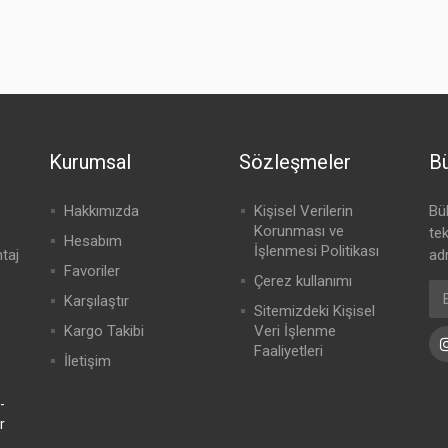
Kurumsal
Sözleşmeler
Bü
Hakkımızda
Kişisel Verilerin
Bü
Korunması ve
te
Hesabım
İşlenmesi Politikası
ntaj
adr
Favoriler
Çerez kullanımı
Karşılaştır
Sitemizdeki Kişisel
Kargo Takibi
Veri İşlenme
Faaliyetleri
İletişim
-
r