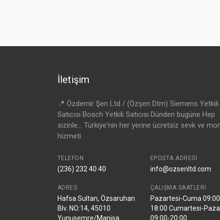
İletişim
📍 Özdemir Şen Ltd / (Özşen Dtm) Siemens Yetkili
Satıcısı Bosch Yetkili Satıcısı Dünden bugüne Hep
sizinle... Türkiye'nin her yerine ücretsiz sevk ve mo
hizmeti
TELEFON
EPOSTA ADRESI
(236) 232 40 40
info@ozsenltd.com
ADRES
ÇALIŞMA SAATLERI
Hafsa Sultan, Özsaruhan
Pazartesi-Cuma 09:00
Blv. NO:14, 45010
18:00 Cumartesi-Paza
Yunusemre/Manisa
09:00-20:00