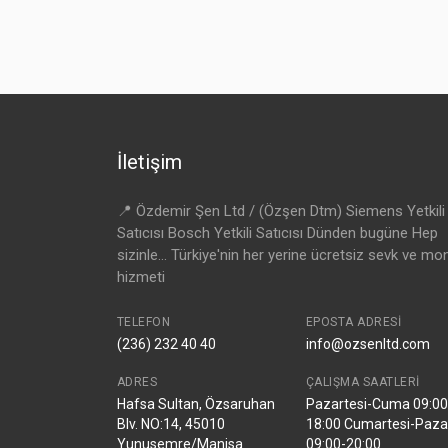
İletişim
📍 Özdemir Şen Ltd / (Özşen Dtm) Siemens Yetkili
Satıcısı Bosch Yetkili Satıcısı Dünden bugüne Hep
sizinle... Türkiye'nin her yerine ücretsiz sevk ve mo
hizmeti
TELEFON
EPOSTA ADRESI
(236) 232 40 40
info@ozsenltd.com
ADRES
ÇALIŞMA SAATLERI
Hafsa Sultan, Özsaruhan
Pazartesi-Cuma 09:00
Blv. NO:14, 45010
18:00 Cumartesi-Paza
Yunusemre/Manisa
09:00-20:00