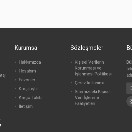
Kurumsal
Sözleşmeler
Bü
Hakkımızda
Kişisel Verilerin
Bü
Korunması ve
te
Hesabım
İşlenmesi Politikası
ntaj
adr
Favoriler
Çerez kullanımı
Karşılaştır
Sitemizdeki Kişisel
Kargo Takibi
Veri İşlenme
Faaliyetleri
İletişim
-
r