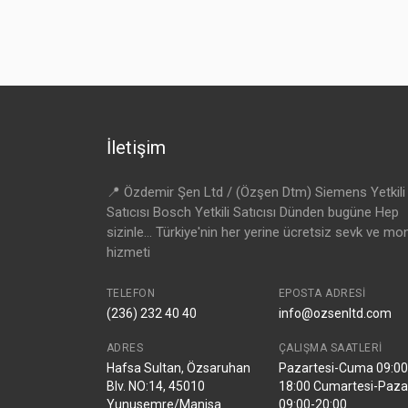
İletişim
📍 Özdemir Şen Ltd / (Özşen Dtm) Siemens Yetkili
Satıcısı Bosch Yetkili Satıcısı Dünden bugüne Hep
sizinle... Türkiye'nin her yerine ücretsiz sevk ve mo
hizmeti
TELEFON
EPOSTA ADRESI
(236) 232 40 40
info@ozsenltd.com
ADRES
ÇALIŞMA SAATLERI
Hafsa Sultan, Özsaruhan
Pazartesi-Cuma 09:00
Blv. NO:14, 45010
18:00 Cumartesi-Paza
Yunusemre/Manisa
09:00-20:00