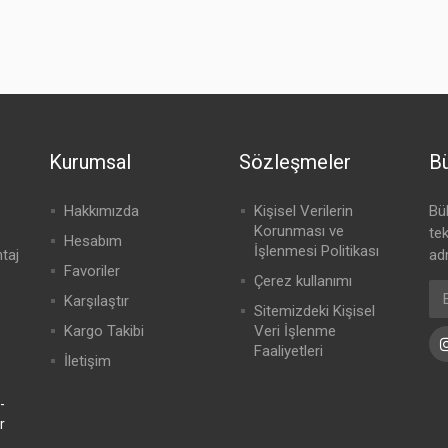
Kurumsal
Sözleşmeler
Bü
Hakkımızda
Kişisel Verilerin
Bü
Korunması ve
te
Hesabım
İşlenmesi Politikası
ntaj
adr
Favoriler
Çerez kullanımı
Karşılaştır
Sitemizdeki Kişisel
Kargo Takibi
Veri İşlenme
Faaliyetleri
İletişim
-
r